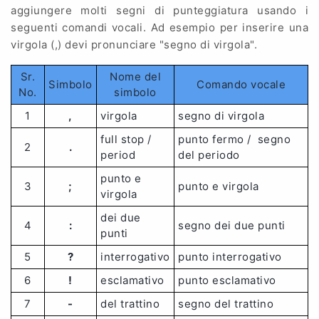
aggiungere molti segni di punteggiatura usando i
seguenti comandi vocali. Ad esempio per inserire una
virgola (,) devi pronunciare "segno di virgola".
Sr.
Nome del
Simbolo
Comando vocale
No.
simbolo
1
,
virgola
segno di virgola
full stop /
punto fermo / segno
2
.
period
del periodo
punto e
3
;
punto e virgola
virgola
dei due
4
:
segno dei due punti
punti
5
?
interrogativo
punto interrogativo
6
!
esclamativo
punto esclamativo
7
-
del trattino
segno del trattino